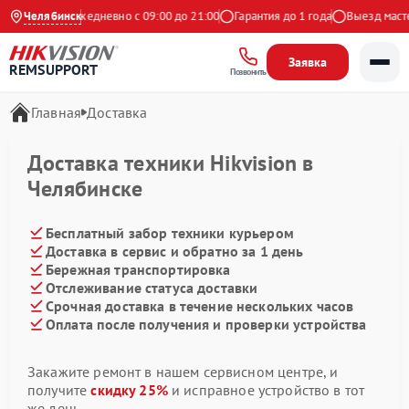
на Яндекс
Челябинск
Ежедневно с 09:00 до 21:00
Гарантия до 1 года
Выезд масте
Заявка
REMSUPPORT
Позвонить
Главная
Доставка
Доставка техники Hikvision в
Челябинске
Бесплатный забор техники курьером
Доставка в сервис и обратно за 1 день
Бережная транспортировка
Отслеживание статуса доставки
Срочная доставка в течение нескольких часов
Оплата после получения и проверки устройства
Закажите ремонт в нашем сервисном центре, и
получите
скидку 25%
и исправное устройство в тот
же день