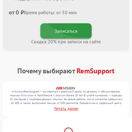
от 0 ₽
Время работы: от 30 мин
Записаться
Скидка 20% при записи на сайте
Почему выбирают
RemSupport
HikvisionRemSupport — экспертный сервисный центр по ремонту и обслуживанию
техники Hikvision в Челябинске с опытом более 10 лет. В штате компании — порядка
18 мастеров с подтвержденным опытом. За время работы число клиентов превысило
10 000, а также выполнено свыше 12 000 ремонтов. Ежемесячно в сервисный центр
поступает более 300 обращений, включая , , . Мы устраняем поломки любой
Читать далее
сложности и гарантируем высокое качество обслуживания благодаря отлаженным
процессам ремонта.