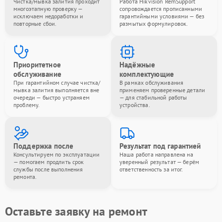
Чистка/мывка залития проходит
Работа Hikvision RemSupport
многоэтапную проверку —
сопровождается прописанными
исключаем недоработки и
гарантийными условиями — без
повторные сбои.
размытых формулировок.
Приоритетное
Надёжные
обслуживание
комплектующие
При гарантийном случае чистка/
В рамках обслуживания
мывка залития выполняется вне
применяем проверенные детали
очереди — быстро устраняем
— для стабильной работы
проблему.
устройства.
Поддержка после
Результат под гарантией
Консультируем по эксплуатации
Наша работа направлена на
— помогаем продлить срок
уверенный результат — берём
службы после выполнения
ответственность за итог.
ремонта.
Оставьте заявку на ремонт