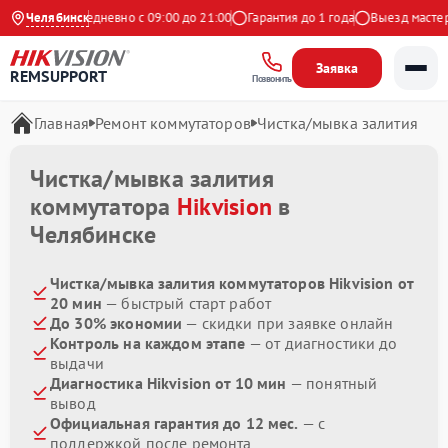
 Яндекс
Челябинск
Ежедневно с 09:00 до 21:00
Гарантия до 1 года
Выезд мастера 
Заявка
REMSUPPORT
Позвонить
Главная
Ремонт коммутаторов
Чистка/мывка залития
Чистка/мывка залития
коммутатора
Hikvision
в
Челябинске
Чистка/мывка залития коммутаторов Hikvision от
20 мин
— быстрый старт работ
До 30% экономии
— скидки при заявке онлайн
Контроль на каждом этапе
— от диагностики до
выдачи
Диагностика Hikvision от 10 мин
— понятный
вывод
Официальная гарантия до 12 мес.
— с
поддержкой после ремонта