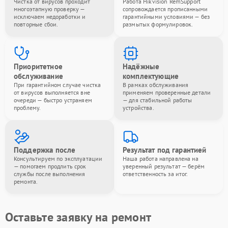
Чистка от вирусов проходит
Работа Hikvision RemSupport
многоэтапную проверку —
сопровождается прописанными
исключаем недоработки и
гарантийными условиями — без
повторные сбои.
размытых формулировок.
Приоритетное
Надёжные
обслуживание
комплектующие
При гарантийном случае чистка
В рамках обслуживания
от вирусов выполняется вне
применяем проверенные детали
очереди — быстро устраняем
— для стабильной работы
проблему.
устройства.
Поддержка после
Результат под гарантией
Консультируем по эксплуатации
Наша работа направлена на
— помогаем продлить срок
уверенный результат — берём
службы после выполнения
ответственность за итог.
ремонта.
Оставьте заявку на ремонт