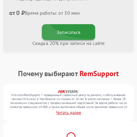
от 0 ₽
Время работы: от 30 мин
Записаться
Скидка 20% при записи на сайте
Почему выбирают
RemSupport
HikvisionRemSupport — проверенный сервисный центр по ремонту и обслуживанию
техники Hikvision в Челябинске со стажем от 10 лет. В штате компании — более 19
технических специалистов с профессиональной подготовкой. За время работы число
клиентов превысило 10 000, а также выполнено общее число ремонтов превысило 12
000. Ежемесячно в сервисный центр поступает от 300 устройств, включая , , . Мы
Читать далее
устраняем поломки любой сложности и обеспечиваем надежный результат благодаря
отлаженным процессам ремонта.