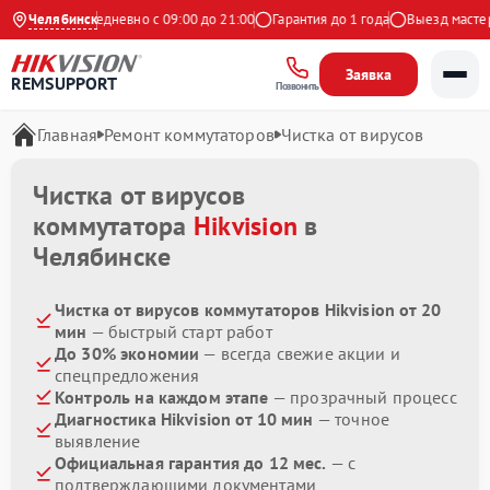
 Яндекс
Челябинск
Ежедневно с 09:00 до 21:00
Гарантия до 1 года
Выезд мастера 
Заявка
REMSUPPORT
Позвонить
Главная
Ремонт коммутаторов
Чистка от вирусов
Чистка от вирусов
коммутатора
Hikvision
в
Челябинске
Чистка от вирусов коммутаторов Hikvision от 20
мин
— быстрый старт работ
До 30% экономии
— всегда свежие акции и
спецпредложения
Контроль на каждом этапе
— прозрачный процесс
Диагностика Hikvision от 10 мин
— точное
выявление
Официальная гарантия до 12 мес.
— с
подтверждающими документами