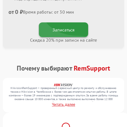
от 0 ₽
Время работы: от 30 мин
Записаться
Скидка 20% при записи на сайте
Почему выбирают
RemSupport
HikvisionRemSupport — проверенный сервисный центр по ремонту и обслуживанию
техники Hikvision в Челябинске с более чем десятилетним опытом работы. В штате
компании — более 19 инженеров с подтвержденным опытом. За время работы помощь
оказана свыше 10 000 клиентов, а также выполнено выполнено более 12 000
ремонтов. Ежемесячно в сервисный центр поступает от 300 устройств, включая , , . Мы
Читать далее
беремся за задачи любой сложности и обеспечиваем надежный результат благодаря
опыту команды.