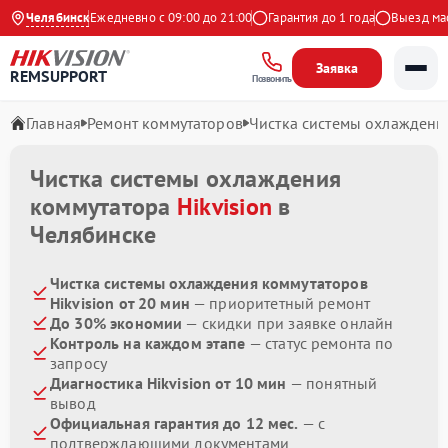
 на Яндекс
Челябинск
Ежедневно с 09:00 до 21:00
Гарантия до 1 года
Выезд масте
Заявка
REMSUPPORT
Позвонить
Главная
Ремонт коммутаторов
Чистка системы охлаждени
Чистка системы охлаждения
коммутатора
Hikvision
в
Челябинске
Чистка системы охлаждения коммутаторов
Hikvision от 20 мин
— приоритетный ремонт
До 30% экономии
— скидки при заявке онлайн
Контроль на каждом этапе
— статус ремонта по
запросу
Диагностика Hikvision от 10 мин
— понятный
вывод
Официальная гарантия до 12 мес.
— с
подтверждающими документами