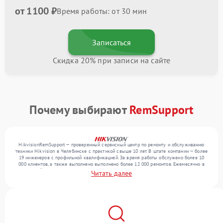
от 1100 ₽
Время работы: от 30 мин
Записаться
Скидка 20% при записи на сайте
Почему выбирают
RemSupport
HikvisionRemSupport — проверенный сервисный центр по ремонту и обслуживанию
техники Hikvision в Челябинске с практикой свыше 10 лет. В штате компании — более
19 инженеров с профильной квалификацией. За время работы обслужено более 10
000 клиентов, а также выполнено выполнено более 12 000 ремонтов. Ежемесячно в
сервисный центр поступает свыше 300 единиц техники, включая , , . Мы беремся за
Читать далее
задачи любой сложности и гарантируем высокое качество обслуживания благодаря
использованию современного оборудования.