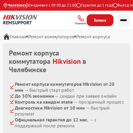
9 на Яндекс
Челябинск
Ежедневно с 09:00 до 21:00
Гарантия до 1 года
Выезд маст
Заявка
REMSUPPORT
Позвонить
Главная
Ремонт коммутаторов
Ремонт корпуса
Ремонт корпуса
коммутатора
Hikvision
в
Челябинске
Ремонт корпуса коммутаторов Hikvision от 20
мин
— быстрый старт работ
До 30% экономии
— скидки при заявке онлайн
Контроль на каждом этапе
— прозрачный процесс
Диагностика Hikvision от 10 мин
— быстрый
результат
Официальная гарантия до 12 мес.
— с
поддержкой после ремонта