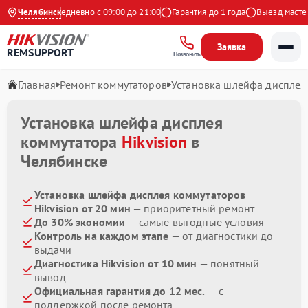
 Яндекс
Челябинск
Ежедневно с 09:00 до 21:00
Гарантия до 1 года
Выезд мастера 
Заявка
REMSUPPORT
Позвонить
Главная
Ремонт коммутаторов
Установка шлейфа дисплея
Установка шлейфа дисплея
коммутатора
Hikvision
в
Челябинске
Установка шлейфа дисплея коммутаторов
Hikvision от 20 мин
— приоритетный ремонт
До 30% экономии
— самые выгодные условия
Контроль на каждом этапе
— от диагностики до
выдачи
Диагностика Hikvision от 10 мин
— понятный
вывод
Официальная гарантия до 12 мес.
— с
поддержкой после ремонта