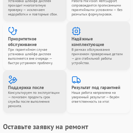
Установка шлейфа дисплея
Работа Hikvision RemSupport
проходит многоэтапную
сопровождается прописанными
проверку — исключаем
гарантийными условиями — без
недоработки и повторные сбои.
размытых формулировок.
Приоритетное
Надёжные
обслуживание
комплектующие
При гарантийном случае
В рамках обслуживания
установка шлейфа дисплея
применяем проверенные детали
выполняется вне очереди —
— для стабильной работы
быстро устраняем проблему.
устройства.
Поддержка после
Результат под гарантией
Консультируем по эксплуатации
Наша работа направлена на
— помогаем продлить срок
уверенный результат — берём
службы после выполнения
ответственность за итог.
ремонта.
Оставьте заявку на ремонт