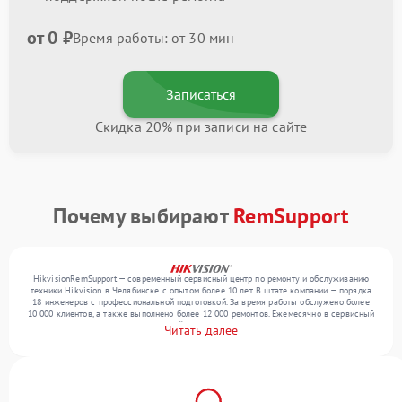
от 0 ₽
Время работы: от 30 мин
Записаться
Скидка 20% при записи на сайте
Почему выбирают
RemSupport
HikvisionRemSupport — современный сервисный центр по ремонту и обслуживанию
техники Hikvision в Челябинске с опытом более 10 лет. В штате компании — порядка
18 инженеров с профессиональной подготовкой. За время работы обслужено более
10 000 клиентов, а также выполнено более 12 000 ремонтов. Ежемесячно в сервисный
центр поступает более 300 обращений, включая , , . Мы работаем с широким спектром
Читать далее
неисправностей и обеспечиваем надежный результат благодаря отлаженным
процессам ремонта.