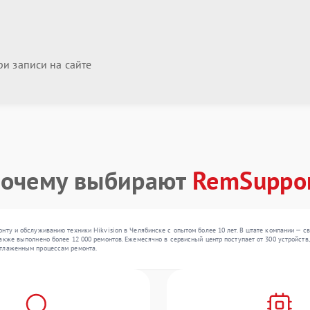
и записи на сайте
очему выбирают
RemSuppo
нту и обслуживанию техники Hikvision в Челябинске с опытом более 10 лет. В штате компании — с
кже выполнено более 12 000 ремонтов. Ежемесячно в сервисный центр поступает от 300 устройств, 
отлаженным процессам ремонта.