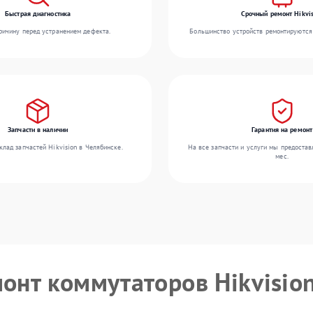
Быстрая диагностика
Срочный ремонт Hikvis
ичину перед устранением дефекта.
Большинство устройств ремонтируются 
Запчасти в наличии
Гарантия на ремонт
лад запчастей Hikvision в Челябинске.
На все запчасти и услуги мы предостав
мес.
монт коммутаторов Hikvisio