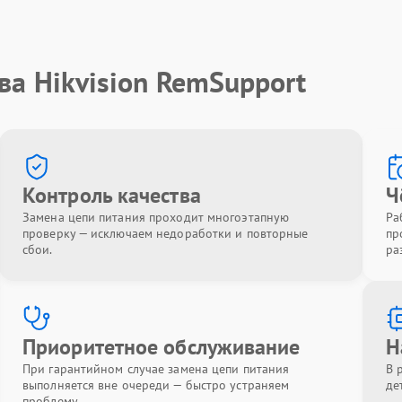
ва Hikvision RemSupport
Контроль качества
Ч
Замена цепи питания проходит многоэтапную
Ра
проверку — исключаем недоработки и повторные
пр
сбои.
ра
Приоритетное обслуживание
Н
При гарантийном случае замена цепи питания
В 
выполняется вне очереди — быстро устраняем
де
проблему.