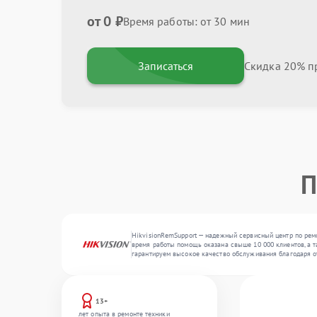
от 0 ₽
Время работы: от 30 мин
Записаться
Скидка 20% пр
П
HikvisionRemSupport — надежный сервисный центр по ремо
время работы помощь оказана свыше 10 000 клиентов, а та
гарантируем высокое качество обслуживания благодаря 
13+
лет опыта в ремонте техники