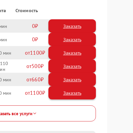
нта
Стоимость
0
Заказать
0
Заказать
1100
0
110
500
660
0
1100
0
азать все услуги