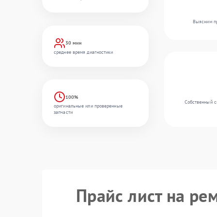
Выясним пр
30 мин
среднее время диагностики
100%
Собственный ск
оригинальные или проверенные
запчасти
Прайс лист на ре