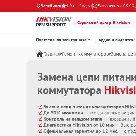
Челябинск
4.9 на Яндекс
Ежедневно с 09:00 
Сервисный центр Hikvision
REMSUPPORT
Портативная электроника
Аудио и видеотехн
Главная
Ремонт коммутаторов
Замена цеп
Замена цепи питан
коммутатора
Hikvis
Замена цепи питания коммутаторов Hikvi
До 30% экономии
— всегда свежие акции
Контроль на каждом этапе
— прозрачный
Диагностика Hikvision от 10 мин
— быстры
Официальная гарантия до 12 мес.
— с по