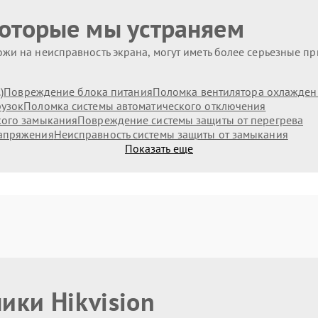
которые мы устраняем
жи на неисправность экрана, могут иметь более серьезные п
)
Повреждение блока питания
Поломка вентилятора охлажден
рузок
Поломка системы автоматического отключения
кого замыкания
Повреждение системы защиты от перегрева
напряжения
Неисправность системы защиты от замыкания
Показать еще
ики Hikvision