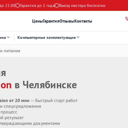
до 21:00
Гарантия до 1 года
Выезд мастера бесплатно
Цены
Гарантия
Отзывы
Контакты
ика
Компьютерные комплектующие
и питания
ия
ion
в Челябинске
sion от 20 мин
— быстрый старт работ
 и спецпредложения
 процесс
й результат
дтверждающими документами