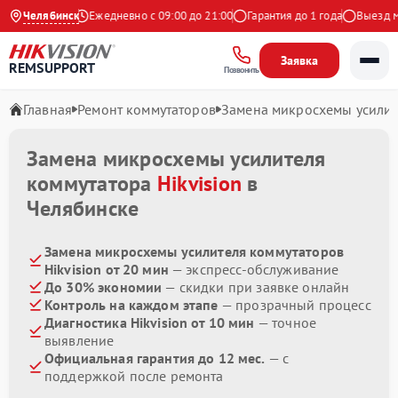
.9 на Яндекс
Челябинск
Ежедневно с 09:00 до 21:00
Гарантия до 1 года
Выезд мас
Заявка
REMSUPPORT
Позвонить
Главная
Ремонт коммутаторов
Замена микросхемы усилит
Замена микросхемы усилителя
коммутатора
Hikvision
в
Челябинске
Замена микросхемы усилителя коммутаторов
Hikvision от 20 мин
— экспресс-обслуживание
До 30% экономии
— скидки при заявке онлайн
Контроль на каждом этапе
— прозрачный процесс
Диагностика Hikvision от 10 мин
— точное
выявление
Официальная гарантия до 12 мес.
— с
поддержкой после ремонта