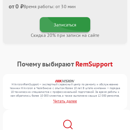
от 0 ₽
Время работы: от 30 мин
Записаться
Скидка 20% при записи на сайте
Почему выбирают
RemSupport
HikvisionRemSupport — экспертный сервисный центр по ремонту и обслуживанию
техники Hikvision в Челябинске с опытом более 10 лет. В штате компании — порядка
18 технических специалистов с профессиональной подготовкой. За время работы к
нам обратились более 10 000 клиентов, а также выполнено свыше 12 000 ремонтов.
Ежемесячно в сервисный центр поступает свыше 300 единиц техники, включая , , . Мы
Читать далее
работаем с широким спектром неисправностей и обеспечиваем надежный результат
благодаря использованию современного оборудования.