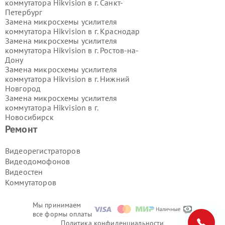
коммутатора Hikvision в г.
Санкт-
Петербург
Замена микросхемы усилителя
коммутатора Hikvision в г.
Краснодар
Замена микросхемы усилителя
коммутатора Hikvision в г.
Ростов-на-
Дону
Замена микросхемы усилителя
коммутатора Hikvision в г.
Нижний
Новгород
Замена микросхемы усилителя
коммутатора Hikvision в г.
Новосибирск
Замена микросхемы усилителя
Ремонт
коммутатора Hikvision в г.
Екатеринбург
Видеорегистраторов
Замена микросхемы усилителя
Видеодомофонов
коммутатора Hikvision в г.
Казань
Видеостен
Замена микросхемы усилителя
Коммутаторов
коммутатора Hikvision в г.
Воронеж
Замена микросхемы усилителя
коммутатора Hikvision в г.
Волгоград
Мы принимаем
Замена микросхемы усилителя
все формы оплаты
коммутатора Hikvision в г.
Самара
Политика конфиденциальности