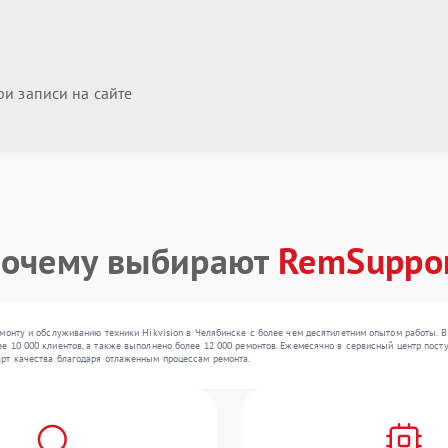
и записи на сайте
очему выбирают
RemSuppo
монту и обслуживанию техники Hikvision в Челябинске с более чем десятилетним опытом работы. В
 10 000 клиентов, а также выполнено более 12 000 ремонтов. Ежемесячно в сервисный центр поступ
рт качества благодаря отлаженным процессам ремонта.