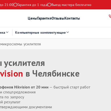
до 21:00
Гарантия до 1 года
Выезд мастера бесплатно
Цены
Гарантия
Отзывы
Контакты
ика
Компьютерные комплектующие
 микросхемы усилителя
 усилителя
vision
в Челябинске
фонов Hikvision от 20 мин
— быстрый старт работ
 и спецпредложения
та по запросу
й результат
дтверждающими документами