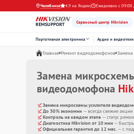
Челябинск
4.9 на Яндекс
Ежедневно с 09:00 
Сервисный центр Hikvision
REMSUPPORT
Портативная электроника
Аудио и видеотехн
Главная
Ремонт видеодомофонов
Замена
Замена микросхемы
видеодомофона
Hik
Замена микросхемы усилителя видеодомо
До 30% экономии
— всегда свежие акции
Контроль на каждом этапе
— статус ремон
Диагностика Hikvision от 10 мин
— быстры
Официальная гарантия до 12 мес.
— с по