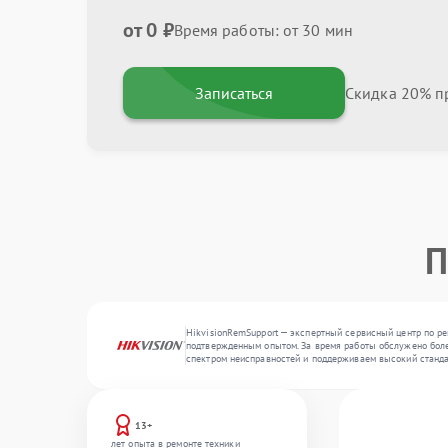
от 0 ₽
Время работы: от 30 мин
Записаться
Скидка 20% пр
П
HikvisionRemSupport — экспертный сервисный центр по ре
подтвержденным опытом. За время работы обслужено более
спектром неисправностей и поддерживаем высокий станда
13+
лет опыта в ремонте техники