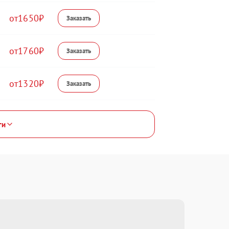
1650
1760
1320
ги