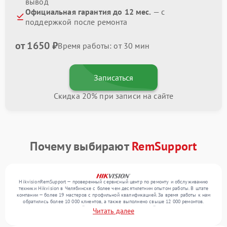
вывод
Официальная гарантия до 12 мес.
— с
поддержкой после ремонта
от 1650 ₽
Время работы: от 30 мин
Записаться
Скидка 20% при записи на сайте
Почему выбирают
RemSupport
HikvisionRemSupport — проверенный сервисный центр по ремонту и обслуживанию
техники Hikvision в Челябинске с более чем десятилетним опытом работы. В штате
компании — более 19 мастеров с профильной квалификацией. За время работы к нам
обратились более 10 000 клиентов, а также выполнено свыше 12 000 ремонтов.
Ежемесячно в сервисный центр поступает от 300 устройств, включая , , . Мы
Читать далее
выполняем ремонт различного уровня сложности и поддерживаем высокий стандарт
качества благодаря отлаженным процессам ремонта.