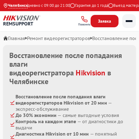
Яндекс
Челябинск
Ежедневно с 09:00 до 21:00
Гарантия до 1 года
Выезд мастера б
Заявка
REMSUPPORT
Позвонить
Главная
Ремонт видеорегистраторов
Восстановление пос
Восстановление после попадания
влаги
видеорегистратора
Hikvision
в
Челябинске
Восстановление после попадания влаги
видеорегистраторов Hikvision от 20 мин
—
экспресс-обслуживание
До 30% экономии
— самые выгодные условия
Контроль на каждом этапе
— от диагностики до
выдачи
Диагностика Hikvision от 10 мин
— понятный