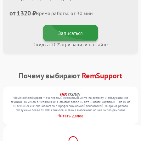
от 1320 ₽
Время работы: от 30 мин
Записаться
Скидка 20% при записи на сайте
Почему выбирают
RemSupport
HikvisionRemSupport — экспертный сервисный центр по ремонту и обслуживанию
техники Hikvision в Челябинске с опытом более 10 лет. В штате компании — от 10 до
16 технических специалистов с профессиональной подготовкой. За время работы
обслужено более 10 000 клиентов, а также выполнено общее число ремонтов
превысило 12 000. Ежемесячно в сервисный центр поступает от 300 устройств,
Читать далее
включая , , . Мы выполняем ремонт различного уровня сложности и гарантируем
высокое качество обслуживания благодаря использованию современного
оборудования.