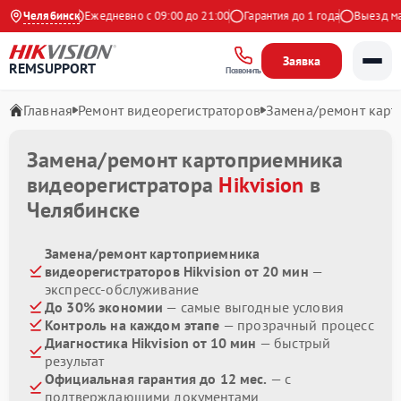
9 на Яндекс
Челябинск
Ежедневно с 09:00 до 21:00
Гарантия до 1 года
Выезд маст
Заявка
REMSUPPORT
Позвонить
Главная
Ремонт видеорегистраторов
Замена/ремонт кар
Замена/ремонт картоприемника
видеорегистратора
Hikvision
в
Челябинске
Замена/ремонт картоприемника
видеорегистраторов Hikvision от 20 мин
—
экспресс-обслуживание
До 30% экономии
— самые выгодные условия
Контроль на каждом этапе
— прозрачный процесс
Диагностика Hikvision от 10 мин
— быстрый
результат
Официальная гарантия до 12 мес.
— с
подтверждающими документами