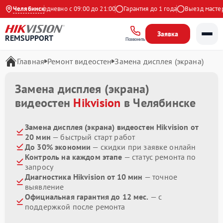
 Яндекс
Челябинск
Ежедневно с 09:00 до 21:00
Гарантия до 1 года
Выезд мастера 
Заявка
REMSUPPORT
Позвонить
Главная
Ремонт видеостен
Замена дисплея (экрана)
Замена дисплея (экрана)
видеостен
Hikvision
в Челябинске
Замена дисплея (экрана) видеостен Hikvision от
20 мин
— быстрый старт работ
До 30% экономии
— скидки при заявке онлайн
Контроль на каждом этапе
— статус ремонта по
запросу
Диагностика Hikvision от 10 мин
— точное
выявление
Официальная гарантия до 12 мес.
— с
поддержкой после ремонта