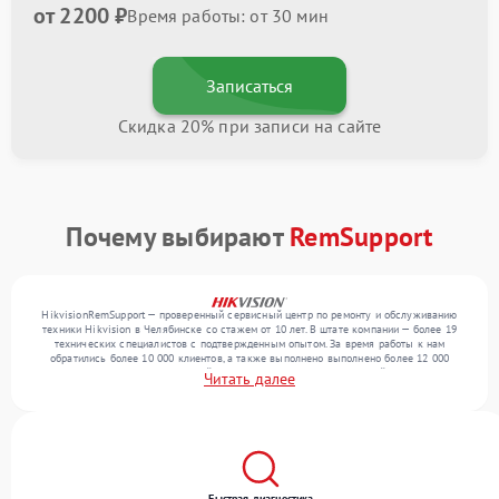
от 2200 ₽
Время работы: от 30 мин
Записаться
Скидка 20% при записи на сайте
Почему выбирают
RemSupport
HikvisionRemSupport — проверенный сервисный центр по ремонту и обслуживанию
техники Hikvision в Челябинске со стажем от 10 лет. В штате компании — более 19
технических специалистов с подтвержденным опытом. За время работы к нам
обратились более 10 000 клиентов, а также выполнено выполнено более 12 000
ремонтов. Ежемесячно в сервисный центр поступает более 300 устройств, включая , , .
Читать далее
Мы работаем с широким спектром неисправностей и предлагаем стабильный уровень
сервиса благодаря использованию современного оборудования.
Быстрая диагностика